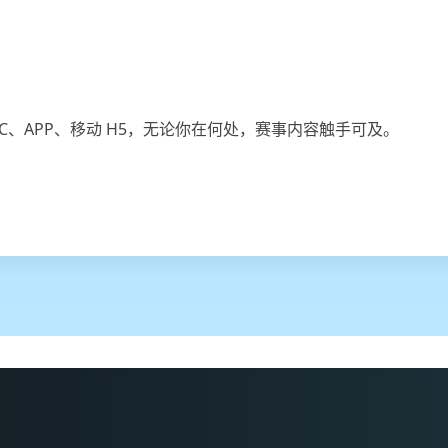
C、APP、移动 H5，无论你在何处，赛事内容触手可及。