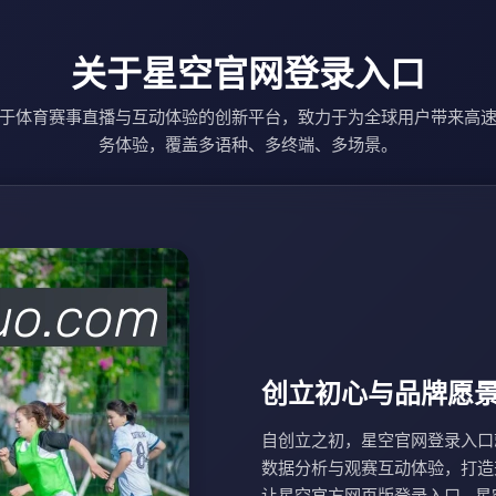
关于星空官网登录入口
于体育赛事直播与互动体验的创新平台，致力于为全球用户带来高
务体验，覆盖多语种、多终端、多场景。
创立初心与品牌愿
自创立之初，星空官网登录入口
数据分析与观赛互动体验，打造
让星空官方网页版登录入口 - 