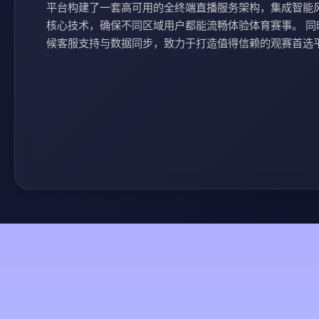
平台构建了一套高可用的全终端直播服务架构，集成智能
核心技术，确保不同区域用户都能流畅体验体育赛事。 同
候客服支持与数据同步，致力于打造值得信赖的观赛首选