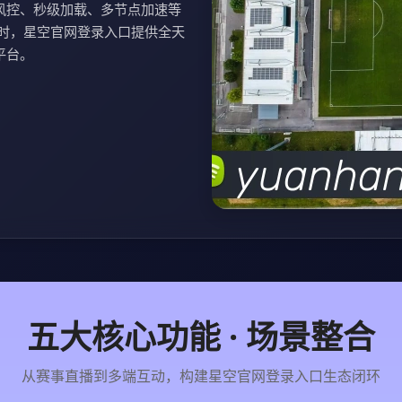
风控、秒级加载、多节点加速等
时，星空官网登录入口提供全天
平台。
五大核心功能 · 场景整合
从赛事直播到多端互动，构建星空官网登录入口生态闭环