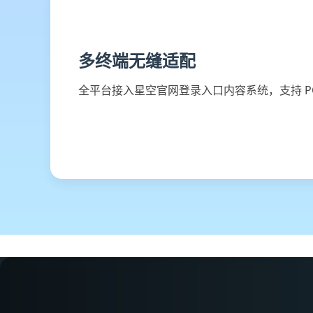
多终端无缝适配
全平台接入星空官网登录入口内容系统，支持 P