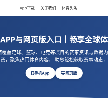
App下载
关于我们
体育头条
口
APP与网页版入口｜畅享全球
面覆盖足球、篮球、电竞等项目的赛事资讯与数据内
赛，聚焦热门体育内容， 助您轻松获取赛事动态
手机App
网页版