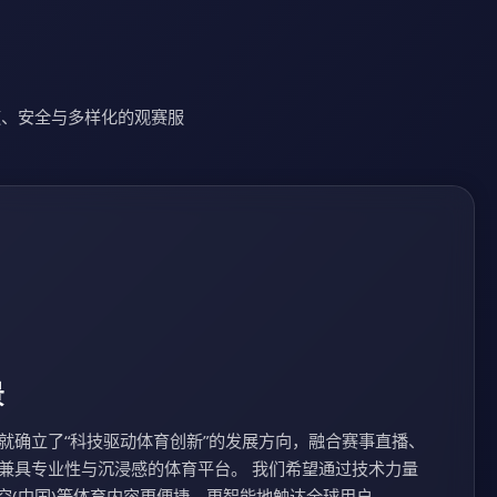
速、安全与多样化的观赛服
景
就确立了“科技驱动体育创新”的发展方向，融合赛事直播、
兼具专业性与沉浸感的体育平台。 我们希望通过技术力量
星空(中国)等体育内容更便捷、更智能地触达全球用户。