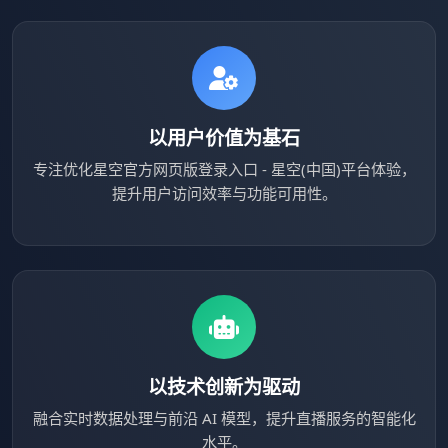
以用户价值为基石
专注优化星空官方网页版登录入口 - 星空(中国)平台体验，
提升用户访问效率与功能可用性。
以技术创新为驱动
融合实时数据处理与前沿 AI 模型，提升直播服务的智能化
水平。