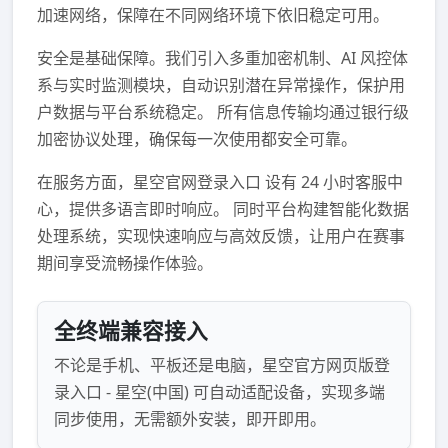
加速网络，保障在不同网络环境下依旧稳定可用。
安全是基础保障。我们引入多重加密机制、AI 风控体
系与实时监测模块，自动识别潜在异常操作，保护用
户数据与平台系统稳定。 所有信息传输均通过银行级
加密协议处理，确保每一次使用都安全可靠。
在服务方面，星空官网登录入口 设有 24 小时客服中
心，提供多语言即时响应。 同时平台构建智能化数据
处理系统，实现快速响应与高效反馈，让用户在赛事
期间享受流畅操作体验。
全终端兼容接入
不论是手机、平板还是电脑，星空官方网页版登
录入口 - 星空(中国) 可自动适配设备，实现多端
同步使用，无需额外安装，即开即用。