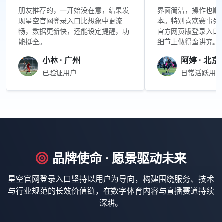
朋友推荐的，一开始没在意，结果发
界面简洁，操作也顺
现星空官网登录入口比想象中更流
本。特别喜欢赛事列
畅，数据更新快，还能设定提醒，功
官方网页版登录入口 -
能挺全。
细节上做得蛮讲究。
小林 · 广州
阿婷 · 北京
已验证用户
日常活跃用
品牌使命 · 愿景驱动未来
星空官网登录入口坚持以用户为导向，构建围绕服务、技术
与行业规范的长效价值链，在数字体育内容与直播赛道持续
深耕。